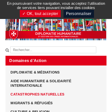
En poursuivant votre navigation, vous acceptez l'utilisation
TOGGLE MENU
de services tiers pouvant installer des cookies
✓ OK, tout accepter
Personnaliser
Domaines d’Action
DIPLOMATIE & MÉDIATIONS
AIDE HUMANITAIRE & SOLIDARITÉ
INTERNATIONALE
CATASTROPHES NATURELLES
MIGRANTS & RÉFUGIÉS
CULTURE & RELIGION