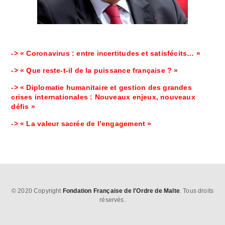
-> « Coronavirus : entre incertitudes et satisfécits… »
-> « Que reste-t-il de la puissance française ? »
-> « Diplomatie humanitaire et gestion des grandes
crises internationales : Nouveaux enjeux, nouveaux
défis »
-> « La valeur sacrée de l’engagement »
© 2020 Copyright
Fondation Française de l'Ordre de Malte
. Tous droits
réservés.