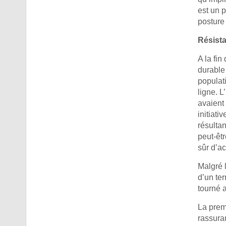
est un 
posture 
Résista
A la fin
durable
populati
ligne. 
avaient
initiat
résulta
peut-êt
sûr d’ac
Malgré 
d’un te
tourné a
La premi
rassuran