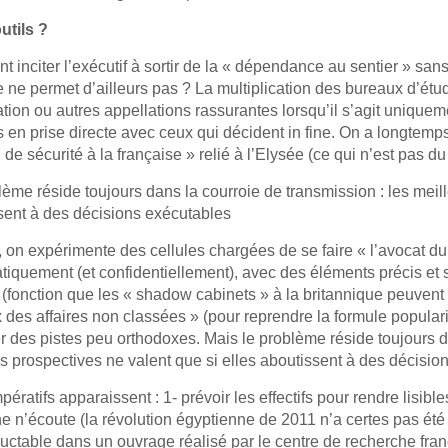
utils ?
inciter l’exécutif à sortir de la « dépendance au sentier » sans
 ne permet d’ailleurs pas ? La multiplication des bureaux d’étud
ation ou autres appellations rassurantes lorsqu’il s’agit unique
s en prise directe avec ceux qui décident in fine. On a longtemp
 de sécurité à la française » relié à l’Elysée (ce qui n’est pas d
lème réside toujours dans la courroie de transmission : les meil
sent à des décisions exécutables
, on expérimente des cellules chargées de se faire « l’avocat du
iquement (et confidentiellement), avec des éléments précis et sé
s (fonction que les « shadow cabinets » à la britannique peuvent
des affaires non classées » (pour reprendre la formule popularis
er des pistes peu orthodoxes. Mais le problème réside toujours d
s prospectives ne valent que si elles aboutissent à des décisio
ératifs apparaissent : 1- prévoir les effectifs pour rendre lisib
 n’écoute (la révolution égyptienne de 2011 n’a certes pas été a
éluctable dans un ouvrage réalisé par le centre de recherche fra