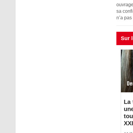
ouvrage
sa conf
n’a pas 
Sur 
De
La 
un
tou
XXI