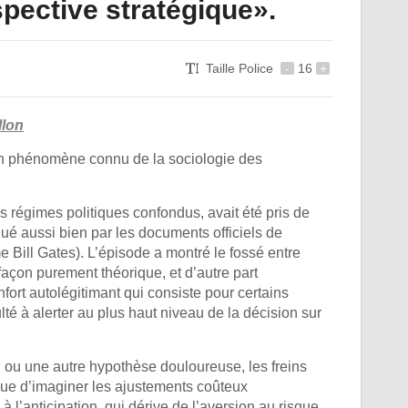
ospective stratégique».
Taille Police
-
16
+
llon
st un phénomène connu de la sociologie des
s régimes politiques confondus, avait été pris de
ué aussi bien par les documents officiels de
 Bill Gates). L’épisode a montré le fossé entre
façon purement théorique, et d’autre part
nfort autolégitimant qui consiste pour certains
culté à alerter au plus haut niveau de la décision sur
l ou une autre hypothèse douloureuse, les freins
e que d’imaginer les ajustements coûteux
 l’anticipation, qui dérive de l’aversion au risque,