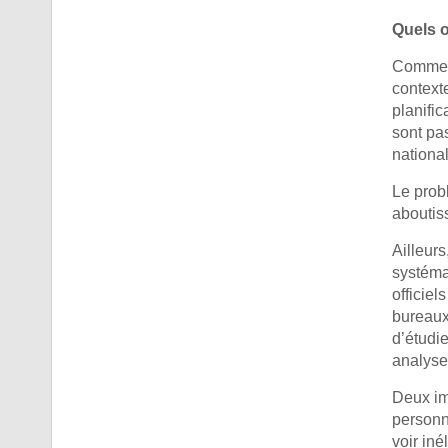
Quels o
Comment 
contexte
planific
sont pa
national
Le prob
aboutis
Ailleurs
systémat
officiel
bureaux 
d’étudi
analyse
Deux imp
personne
voir in