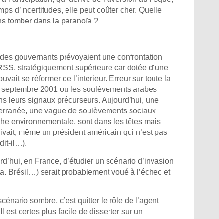
s d’incertitudes, elle peut coûter cher. Quelle
sans tomber dans la paranoïa ?
et des gouvernants prévoyaient une confrontation
’URSS, stratégiquement supérieure car dotée d’une
uvait se réformer de l’intérieur. Erreur sur toute la
 11 septembre 2001 ou les soulèvements arabes
s leurs signaux précurseurs. Aujourd’hui, une
diterranée, une vague de soulèvements sociaux
phe environnementale, sont dans les têtes mais
rivait, même un président américain qui n’est pas
dit-il…).
d’hui, en France, d’étudier un scénario d’invasion
la, Brésil…) serait probablement voué à l’échec et
cénario sombre, c’est quitter le rôle de l’agent
 est certes plus facile de disserter sur un