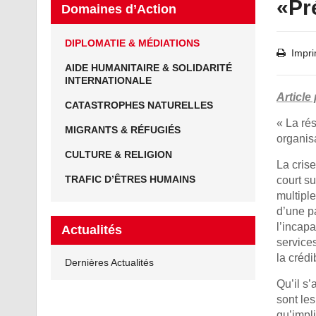
«Pré
Domaines d’Action
DIPLOMATIE & MÉDIATIONS
Impri
AIDE HUMANITAIRE & SOLIDARITÉ
INTERNATIONALE
Article
CATASTROPHES NATURELLES
« La ré
MIGRANTS & RÉFUGIÉS
organisa
CULTURE & RELIGION
La crise
TRAFIC D’ÊTRES HUMAINS
court s
multipl
d’une pa
l’incapa
Actualités
services
la crédi
Dernières Actualités
Qu’il s
sont les
qu’impli