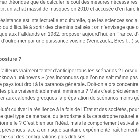
ar théorique que de calculer le coût des mesures nécessaires p
ant un achat massif de masques en 2010 et accusée d’en faire 
résistance est intellectuelle et culturelle, que les sciences so
» ou difficulté à sortir des chemins balisés : on n’envisage que 
que aux Falklands en 1982, proposer aujourd’hui, en France, d’ét
s d’outre-mer par une puissance voisine (Venezuela, Brésil…) se
posture ?
d’ailleurs vraiment tenter d’anticiper tous les scénarios ? Lorsqu’
nknown unknowns » (ces inconnues que l’on ne sait même pas n
 pays tout droit à la paranoïa générale. Doit-on alors concentrer 
 les plus vraisemblablement imminents ? Mais c’est précisément c
er aux calendes grecques la préparation de scénarios moins géo
plutôt cultiver la résilience à la fois de l’Etat et des sociétés, 
e quel type de menace, du terrorisme à la catastrophe naturelle,
ionnelle ? C’est bien sûr l’idéal, mais le comportement estival 
t prévenues face à un risque sanitaire expérimenté fraîchement d
che sur des configurations plus diffuses.