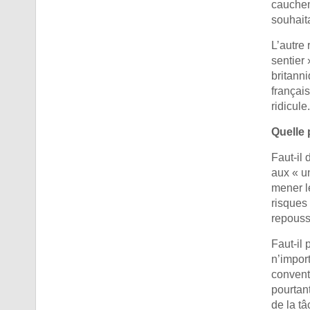
cauchem
souhait
L’autre 
sentier 
britanni
françai
ridicule.
Quelle 
Faut-il 
aux « u
mener le
risques
repouss
Faut-il 
n’import
convent
pourtan
de la tâ