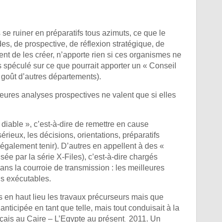
 se ruiner en préparatifs tous azimuts, ce que le
es, de prospective, de réflexion stratégique, de
ment de les créer, n’apporte rien si ces organismes ne
s spéculé sur ce que pourrait apporter un « Conseil
u goût d’autres départements).
leures analyses prospectives ne valent que si elles
 diable », c’est-à-dire de remettre en cause
rieux, les décisions, orientations, préparatifs
 également tenir). D’autres en appellent à des «
ée par la série X-Files), c’est-à-dire chargés
ans la courroie de transmission : les meilleures
ns exécutables.
les en haut lieu les travaux précurseurs mais que
nticipée en tant que telle, mais tout conduisait à la
nçais au Caire – L’Egypte au présent¸ 2011. Un