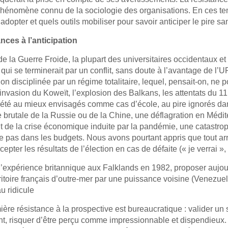
phénomène connu de la sociologie des organisations. En ces temp
adopter et quels outils mobiliser pour savoir anticiper le pire 
nces à l’anticipation
 de la Guerre Froide, la plupart des universitaires occidentaux 
 qui se terminerait par un conflit, sans doute à l’avantage de l
on disciplinée par un régime totalitaire, lequel, pensait-on, ne po
L’invasion du Koweït, l’explosion des Balkans, les attentats du
 été au mieux envisagés comme cas d’école, au pire ignorés dan
ive brutale de la Russie ou de la Chine, une déflagration en Mé
nt de la crise économique induite par la pandémie, une catastro
re pas dans les budgets. Nous avons pourtant appris que tout ar
cepter les résultats de l’élection en cas de défaite (« je verrai », 
l’expérience britannique aux Falklands en 1982, proposer aujour
rritoire français d’outre-mer par une puissance voisine (Venezue
u ridicule
ère résistance à la prospective est bureaucratique : valider un s
t, risquer d’être perçu comme impressionnable et dispendieux. Il