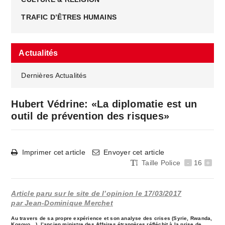
TRAFIC D’ÊTRES HUMAINS
Actualités
Dernières Actualités
Hubert Védrine: «​La diplomatie est un
outil de prévention des risques»
Imprimer cet article
Envoyer cet article
Taille Police
-
16
+
Article paru sur le site de l’opinion le 17/03/2017
par Jean-Dominique Merchet
Au travers de sa propre expérience et son analyse des crises (Syrie, Rwanda,
Kosovo…), l’ancien ministre des Affaires étrangères réfléchit à la prise de