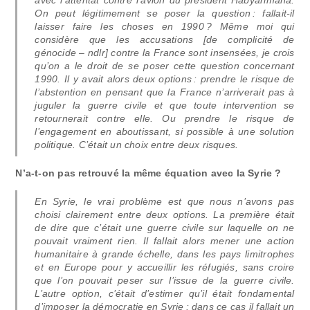
avec l’attentat contre l’avion du président Habyarimana.
On peut légitimement se poser la question : fallait-il
laisser faire les choses en 1990 ? Même moi qui
considère que les accusations [de complicité de
génocide – ndlr] contre la France sont insensées, je crois
qu’on a le droit de se poser cette question concernant
1990. Il y avait alors deux options : prendre le risque de
l’abstention en pensant que la France n’arriverait pas à
juguler la guerre civile et que toute intervention se
retournerait contre elle. Ou prendre le risque de
l’engagement en aboutissant, si possible à une solution
politique. C’était un choix entre deux risques.
N’a-t-on pas retrouvé la même équation avec la Syrie ?
En Syrie, le vrai problème est que nous n’avons pas
choisi clairement entre deux options. La première était
de dire que c’était une guerre civile sur laquelle on ne
pouvait vraiment rien. Il fallait alors mener une action
humanitaire à grande échelle, dans les pays limitrophes
et en Europe pour y accueillir les réfugiés, sans croire
que l’on pouvait peser sur l’issue de la guerre civile.
L’autre option, c’était d’estimer qu’il était fondamental
d’imposer la démocratie en Syrie : dans ce cas il fallait un