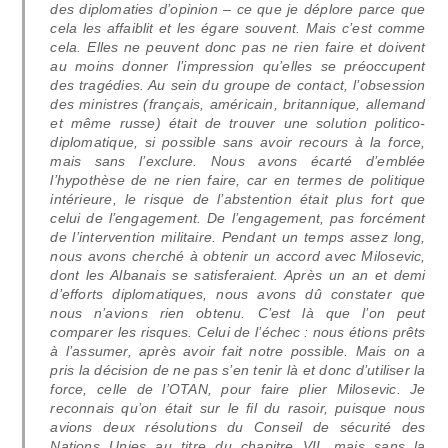
des diplomaties d’opinion – ce que je déplore parce que
cela les affaiblit et les égare souvent. Mais c’est comme
cela. Elles ne peuvent donc pas ne rien faire et doivent
au moins donner l’impression qu’elles se préoccupent
des tragédies. Au sein du groupe de contact, l’obsession
des ministres (français, américain, britannique, allemand
et même russe) était de trouver une solution politico-
diplomatique, si possible sans avoir recours à la force,
mais sans l’exclure. Nous avons écarté d’emblée
l’hypothèse de ne rien faire, car en termes de politique
intérieure, le risque de l’abstention était plus fort que
celui de l’engagement. De l’engagement, pas forcément
de l’intervention militaire. Pendant un temps assez long,
nous avons cherché à obtenir un accord avec Milosevic,
dont les Albanais se satisferaient. Après un an et demi
d’efforts diplomatiques, nous avons dû constater que
nous n’avions rien obtenu. C’est là que l’on peut
comparer les risques. Celui de l’échec : nous étions prêts
à l’assumer, après avoir fait notre possible. Mais on a
pris la décision de ne pas s’en tenir là et donc d’utiliser la
force, celle de l’OTAN, pour faire plier Milosevic. Je
reconnais qu’on était sur le fil du rasoir, puisque nous
avions deux résolutions du Conseil de sécurité des
Nations Unies au titre du chapitre VII, mais sans la