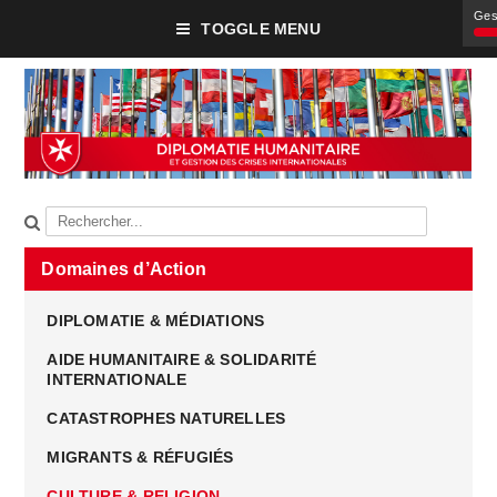
Ges
TOGGLE MENU
Domaines d’Action
DIPLOMATIE & MÉDIATIONS
AIDE HUMANITAIRE & SOLIDARITÉ
INTERNATIONALE
CATASTROPHES NATURELLES
MIGRANTS & RÉFUGIÉS
CULTURE & RELIGION