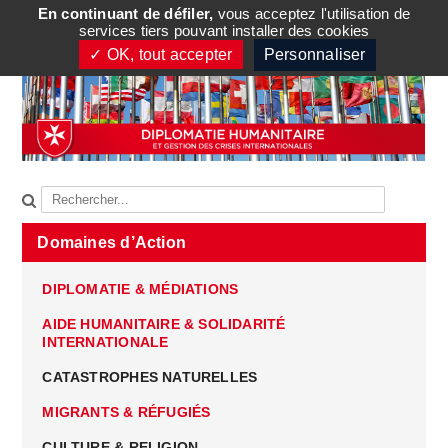
En continuant de défiler,
vous acceptez l'utilisation de
TOGGLE MENU
services tiers pouvant installer des cookies
✓ OK, tout accepter
Personnaliser
Domaines d’Action
DIPLOMATIE & MÉDIATIONS
AIDE HUMANITAIRE & SOLIDARITÉ
INTERNATIONALE
CATASTROPHES NATURELLES
MIGRANTS & RÉFUGIÉS
CULTURE & RELIGION