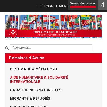
4
Gestion des services
TOGGLE MENU
Domaines d’Action
DIPLOMATIE & MÉDIATIONS
AIDE HUMANITAIRE & SOLIDARITÉ
INTERNATIONALE
CATASTROPHES NATURELLES
MIGRANTS & RÉFUGIÉS
CULTURE & RELIGION