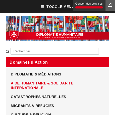
4
Gestion des services
TOGGLE MENU
Domaines d’Action
DIPLOMATIE & MÉDIATIONS
AIDE HUMANITAIRE & SOLIDARITÉ
INTERNATIONALE
CATASTROPHES NATURELLES
MIGRANTS & RÉFUGIÉS
CULTURE & RELIGION