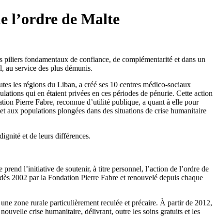
e l’ordre de Malte
r des piliers fondamentaux de confiance, de complémentarité et dans un
l, au service des plus démunis.
utes les régions du Liban, a créé ses 10 centres médico-sociaux
pulations qui en étaient privées en ces périodes de pénurie. Cette action
tion Pierre Fabre, reconnue d’utilité publique, a quant à elle pour
et aux populations plongées dans des situations de crise humanitaire
ignité et de leurs différences.
end l’initiative de soutenir, à titre personnel, l’action de l’ordre de
 dès 2002 par la Fondation Pierre Fabre et renouvelé depuis chaque
une zone rurale particulièrement reculée et précaire. À partir de 2012,
ouvelle crise humanitaire, délivrant, outre les soins gratuits et les