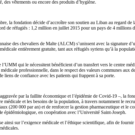
bé, des vêtements ou encore des produits d’hygiène.
e, la fondation décide d’accroître son soutien au Liban au regard de la 
ord de réfugiés : 1,2 million en juillet 2015 pour un pays de 4 millions 
libanaise des chevaliers de Malte (ALCM) s’unissent avec la signature d
dicale entièrement gratuite, tant aux réfugiés syriens qu’à la populati
de l’UMM qui le nécessitent bénéficient d’un transfert vers le centre mé
 médicale professionnelle, dans le respect des valeurs communes aux deu
 liens de confiance avec les patients qui frappent à sa porte.
 – aggravée par la faillite économique et l’épidémie de Covid-19 –, la 
re médicale et les besoins de la population, à travers notamment le rec
ciaux (200 000 par an) et de renforcer la gestion pharmaceutique et le c
lle épidémiologique, en coopération avec l’Université Saint-Joseph.
se ainsi sur l’exigence médicale et l’éthique scientifique, afin de fourn
 médicales.