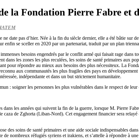
de la Fondation Pierre Fabre et d
ys HATEM
e ne date pas d’hier. Née à la fin du siècle dernier, elle a été bâtie su
 enfin se sceller en 2020 par un partenariat, traduit par un plan trienna
immenses besoins engendrés par le conflit armé qui faisait rage dans to
ment dans les zones les plus reculées, les soins de santé primaires aux po
lisant pour répondre au mieux aux besoins des plus nécessiteux. La Fonda
t reconnu aux communautés les plus fragiles des pays en développement 
intéressée, indépendante et dans un but strictement humanitaire.
n : soigner les personnes les plus vulnérables dans le respect de leur d
ns les années qui suivent la fin de la guerre, lorsque M. Pierre Fabre pr
 le caza de Zghorta (Liban-Nord). Cet engagement financier sera relayé
se des soins de santé primaires et une aide sociale indispensables dans 
e de nombreux réfugiés syriens et irakiens, et s’attelle à répondre à une n