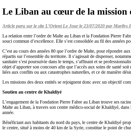
Le Liban au cœur de la mission 
Article paru sur le site L’Orient Le Jour le 23/07/2020 par Maril
La relation entre l’ordre de Malte au Liban et la Fondation Pierre Fabr
souci commun d’excellence. Elle s’est consolidée au fil des années pour
C’est au cours des années 80 que l’ordre de Malte, pour répondre aux 
répartis sur l’ensemble du territoire. Il s’agissait de dispenser, notam
sanitaire s’est poursuivie dans le temps, s’affinant et se professionna
objet d’apporter son concours afin que l’accès aux soins de santé soi
liées aux conflits ou aux catastrophes naturelles, et ce de manière dés
Les missions des deux entités se rejoignent donc avec un objectif commu
Soutien au centre de Khaldiyé
L’engagement de la Fondation Pierre Fabre au Liban trouve ses racines da
Malte au Liban, à travers son centre médico-social de Khaldiyé, dans
année.
Bénéficiant aux habitants du nord du pays, le centre de Khaldiyé propo
le centre, situé à moins de 40 km de la Syrie, constitue le point de chut